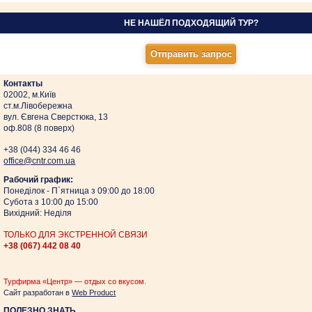
НЕ НАШЁЛ ПОДХОДЯЩИЙ ТУР?
Контакты
02002, м.Київ
ст.м.Лівобережна
вул. Євгена Сверстюка, 13
оф.808 (8 поверх)
+38 (044)
334 46 46
оffice@cntr.com.ua
Рабочий график:
Понеділок - П`ятница з 09:00 до 18:00
Субота з 10:00 до 15:00
Вихідний: Неділя
ТОЛЬКО ДЛЯ ЭКСТРЕННОЙ СВЯЗИ
+38 (067)
442 08 40
Турфирма «Центр» — отдых со вкусом.
Сайт разработан в
Web Product
ПОЛЕЗНО ЗНАТЬ