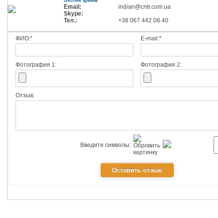
Зеляк Ірина
Email:
indian@cntr.com.ua
Skype:
Тел.:
+38 067 442 08 40
ФИО:*
E-mail:*
Фотография 1:
Фотография 2:
Отзыв:
Введите символы: