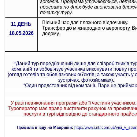
готелів. Програма уточнюється, деталь
програма по днях буде анонсована ближч
початку туру.
Вільний час для пляжного відпочинку.
11 ДЕНЬ
Трансфер до міжнародного аеропорту. Ви
18.05.2026
додому
.
*Даний тур передбачений лише для співробітників ту
компаній та зобов'язує учасника виконувати повну про
(огляд готелів та обов'язкових об'єктів, а також участь у
зустрічах, фотозйомках).
*Один представник від компанії. Пари не приймаю
У разі невиконання програми або її частини учасником,
Туроператор має право виставити рахунок за проживанн
послуги в турі відповідно до стандартного прайс-
Правила в’їзду на Маврикій:
http://www.cntr.com.ua/visi_v_stra