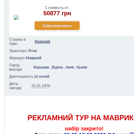
Стоимость от:
50877 грн
Страны в
Маврикій
туре:
Транспорт:
Літак
Маршрут:
Маврикій
Город
Варшава , Відень , Киев , Краків
выезда:
Длительность:
10 ночей
Даты
01.01.1970
заезда:
РЕКЛАМНИЙ ТУР НА
МАВРИК
набір закрито!