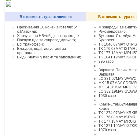
В стоимость тура включено:
В стоимость тура не
Проживання 10 ночей в готелях 5*
Міжнародні авіаквитки
о.Маврикій;
Рекомендовано:
Харчування НВ+обіди на інспекціях;
Бухарест-Стамбул-Ма
Послуги гіда та супроводжуючого;
Бухарест
Всі трансфери;
TK 1046 07MAY OTPIS
Екскурсії, події, дегустації за
ТK 176 08MAY ISTMRU
програмою;
TK 177 18MAY MRUIS
Вхідні квитки у парки та заповідники;
TK 1041 19MAY ISTOT
995 євро
Варшава-Париж-Мавр
Варшава
LO 331 07MAY WAWC
MK 15 07MAY CDGMR
MK 14 18MAY MRUGVA
LO 332 19MAY GVAWA
1030 євро
Краків-Стамбул-Мавр
Краків
TK 1274 07MAY KRKIS
ТK 176 08MAY ISTMRU
TK 177 18MAY MRUIS
TK 1271 19MAY ISTKR
1070 євро