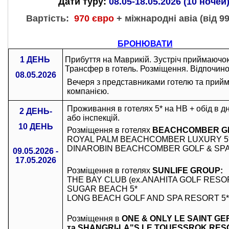
Дати туру:
08.05-18.05.
20
26
(10 ночей
Вартість:
970 євро
+ міжнародні авіа (від 9
БРОНЮВАТИ
1 ДЕНЬ
Прибуття на Маврикій.
Зустріч приймаючо
Трансфер в готель. Розміщення. Відпочино
08.05.2026
Вечеря з представниками готелю та при
компанією.
П
роживання в готелях 5* на НВ + обід в дн
2
ДЕНЬ
-
або інспекцій.
10
ДЕНЬ
Розміщення в готелях
BEACHCOMBER G
ROYAL PALM BEACHCOMBER LUXURY 5
DINAROBIN BEACHCOMBER GOLF & SPA
09.05.2026
-
17.05.2026
Розміщення в готелях
SUNLIFE GROUP:
THE BAY CLUB (ex.ANAHITA GOLF RESO
SUGAR BEACH
5*
LONG BEACH GOLF AND SPA RESORT 5*
Розміщення в
ONE & ONLY LE SAINT GE
та SHANGRI-LA"S LE TOUESSROK RES