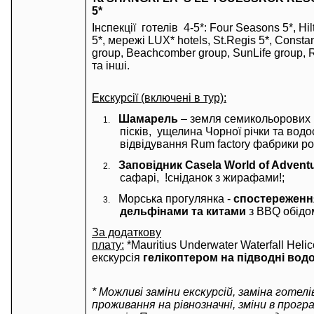
5*
Інспекції готелів
4-5*
: Four Seasons 5*, Hil
5*, мережі LUX*
hotels, St.Regis 5*,
Const
group
, Beachcomber group, SunLife group, R
та інші.
Екскурсії (включені в тур):
Шамарель
– земля семикольорових
1.
пісків,
ущелина Чорної річки та водос
відвідування
Rum factory
фабрики ро
Заповідник Casela World of Advent
2.
сафарі, !сніданок з жирафами!;
Морська прогулянка -
спостереженн
3.
дельфінами та китами
з BBQ обідо
За додаткову
плату:
*
Mauritius Underwater Waterfall Heli
екскурсія
гелікоптером на підводні вод
* Можливі заміни екскурсій, заміна готелі
проживання на рівнозначні, зміни в програ