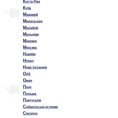
К
оста-Ріка
К
уба
М
аврикій
М
адагаскар
М
алайзія
М
альдіви
М
арокко
М
ексика
Н
амібія
Н
епал
Н
ова Зеландія
О
AE
О
ман
П
еру
П
ольща
П
ортугалія
С
ейшельські острови
С
інгапур