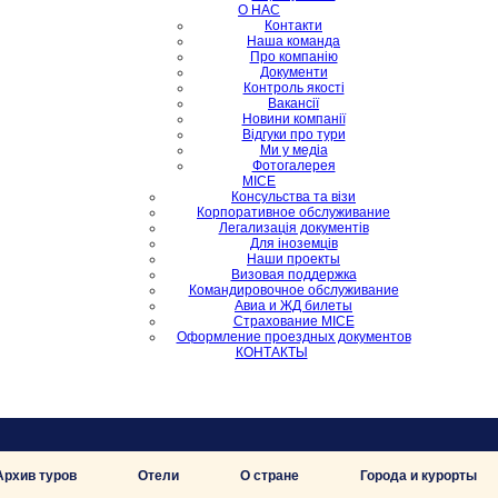
О НАС
Контакти
Наша команда
Про компанію
Документи
Контроль якості
Вакансії
Новини компанії
Відгуки про тури
Ми у медіа
Фотогалерея
MICE
Консульства та візи
Корпоративное обслуживание
Легализація документів
Для іноземців
Наши проекты
Визовая поддержка
Командировочное обслуживание
Авиа и ЖД билеты
Страхование MICE
Оформление проездных документов
КОНТАКТЫ
Архив туров
Отели
О стране
Города и курорты