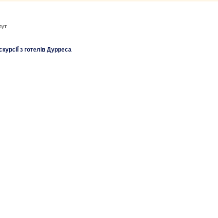
рут
курсіЇ з готелів Дурреса