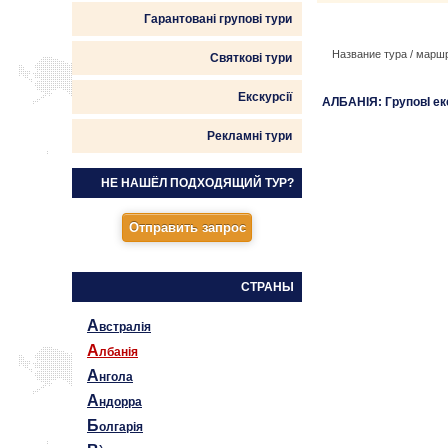
Гарантовані групові тури
Название тура / марш
Святкові тури
Екскурсії
АЛБАНІЯ: ГруповІ екс
Рекламні тури
НЕ НАШЁЛ ПОДХОДЯЩИЙ ТУР?
СТРАНЫ
А
встралія
А
лбанія
А
нгола
А
ндорра
Б
олгарія