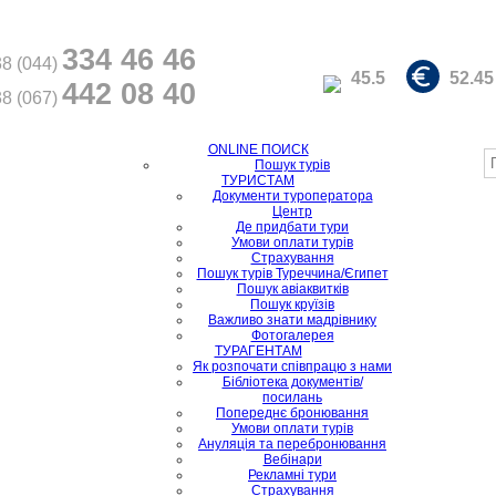
334 46 46
8 (044)
45.5
52.45
442 08 40
8 (067)
ONLINE ПОИСК
Пошук турів
ТУРИСТАМ
Документи туроператора
Центр
Де придбати тури
Умови оплати турів
Страхування
Пошук турів Туреччина/Єгипет
Пошук авіаквитків
Пошук круїзів
Важливо знати мадрівнику
Фотогалерея
ТУРАГЕНТАМ
Як розпочати співпрацю з нами
Бібліотека документів/
посилань
Попереднє бронювання
Умови оплати турів
Ануляція та перебронювання
Вебінари
Рекламні тури
Страхування