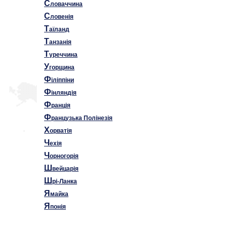
С
ловаччина
С
ловенія
Т
аїланд
Т
анзанія
Т
уреччина
У
горщина
Ф
іліппіни
Ф
інляндія
Ф
ранція
Ф
ранцузька Полінезія
Х
орватія
Ч
ехія
Ч
орногорія
Ш
вейцарія
Ш
рі-Ланка
Я
майка
Я
понія