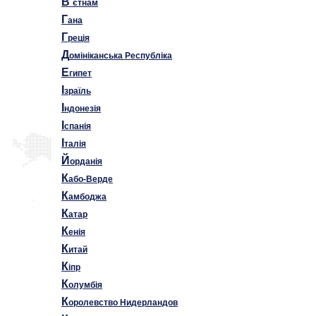
В
`єтнам
Г
ана
Г
реція
Д
омініканська Республіка
Е
гипет
І
зраїль
І
ндонезія
І
спанія
І
талія
Й
орданія
К
або-Верде
К
амбоджа
К
атар
К
енія
К
итай
К
іпр
К
олумбія
К
оролевство Нидерландов