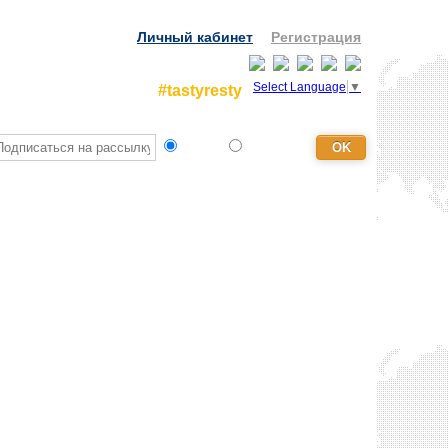
Личный кабинет
Регистрация
Select Language
▼
#tastyresty
Турист
Агентство