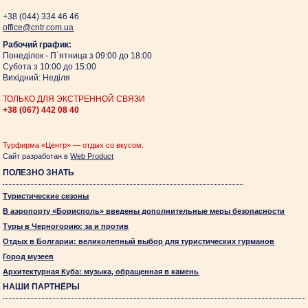
+38 (044)
334 46 46
оffice@cntr.com.ua
Рабочий график:
Понеділок - П`ятница з 09:00 до 18:00
Субота з 10:00 до 15:00
Вихідний: Неділя
ТОЛЬКО ДЛЯ ЭКСТРЕННОЙ СВЯЗИ
+38 (067)
442 08 40
Турфирма «Центр» — отдых со вкусом.
Сайт разработан в
Web Product
ПОЛЕЗНО ЗНАТЬ
Туристические сезоны
В аэропорту «Борисполь» введены дополнительные меры безопасности
Туры в Черногорию: за и против
Отдых в Болгарии: великолепный выбор для туристических гурманов
Город музеев
Архитектурная Куба: музыка, обращенная в камень
НАШИ ПАРТНЁРЫ