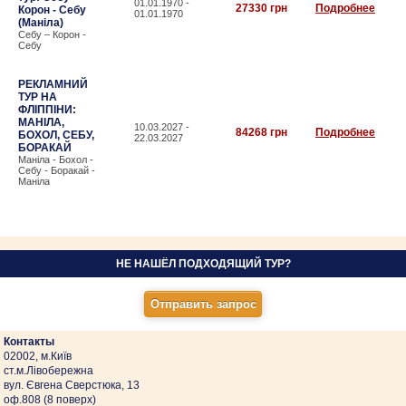
01.01.1970 -
27330 грн
Подробнее
Корон - Себу
01.01.1970
(Маніла)
Себу – Корон -
Себу
РЕКЛАМНИЙ
ТУР НА
ФЛІППІНИ:
МАНІЛА,
10.03.2027 -
84268 грн
Подробнее
БОХОЛ, СЕБУ,
22.03.2027
БОРАКАЙ
Маніла - Бохол -
Себу - Боракай -
Маніла
НЕ НАШЁЛ ПОДХОДЯЩИЙ ТУР?
Контакты
02002, м.Київ
ст.м.Лівобережна
вул. Євгена Сверстюка, 13
оф.808 (8 поверх)