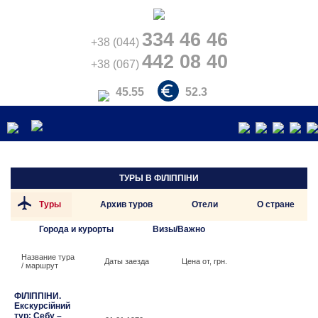
334 46 46
+38 (044)
442 08 40
+38 (067)
45.55
52.3
ТУРЫ В
ФІЛІППІНИ
Туры
Архив туров
Отели
О стране
Города и курорты
Визы/Важно
Название тура
Даты заезда
Цена от, грн.
/ маршрут
ФІЛІППІНИ.
Екскурсійний
тур: Себу –