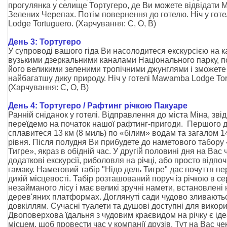
прогулянка у селище Тортугеро, де Ви можете відвідати 
Зелених Черепах. Потім повернення до готелю. Ніч у го
Lodge Tortuguero. (Харчування: С, O, В)
День 3: Тортугеро
У супроводі вашого гіда Ви насолодитеся екскурсією на к
вузькими дзеркальними каналами Національного парку, 
його великими зеленими тропічними джунглями і зможете 
найбагатшу дику природу. Ніч у готелі Mawamba Lodge Tor
(Харчування:
С, O, В
)
День 4: Тортугеро / Рафтинг річкою Пакуаре
Ранній сніданок у готелі. Відправлення до міста Міна, зві
переїдемо на початок нашої рафтинг-пригоди. Першого 
сплавитеся 13 км (8 миль) по «білим» водам та загалом 14
рівня. Після полудня Ви прибудете до наметового табору
Тигре», якраз в обідній час. У другій половині дня на Вас 
додаткові екскурсії, риболовля на річці, або просто відпо
гамаку. Наметовий табір "Нідо дель Тигре" дає почуття п
дикій місцевості. Табір розташований поруч із річкою в се
незайманого лісу і має великі зручні намети, встановлені
дерев'яних платформах. Доглянуті сади чудово зливаютьс
довкіллям. Сучасні туалети та душові доступні для викор
Двоповерхова їдальня з чудовим краєвидом на річку є ід
місцем, щоб провести час у компанії друзів. Тут на Вас ч