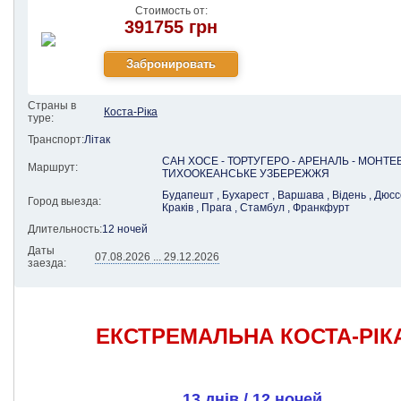
Стоимость от:
391755 грн
Страны в
Коста-Ріка
туре:
Транспорт:
Літак
САН ХОСЕ - ТОРТУГЕРО - АРЕНАЛЬ - МОНТЕВ
Маршрут:
ТИХООКЕАНСЬКЕ УЗБЕРЕЖЖЯ
Будапешт , Бухарест , Варшава , Відень , Дюс
Город выезда:
Краків , Прага , Стамбул , Франкфурт
Длительность:
12 ночей
Даты
07.08.2026 ... 29.12.2026
заезда:
ЕКСТРЕМАЛЬНА КОСТА-РІК
13 днів / 12 ночей