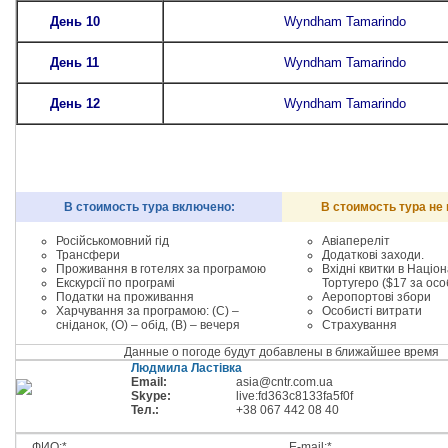
День 10
Wyndham Tamarindo
День 11
Wyndham Tamarindo
День 12
Wyndham Tamarindo
В стоимость тура включено:
В стоимость тура не
Російськомовний гід
Авіапереліт
Трансфери
Додаткові заходи.
Проживання в готелях за програмою
Вхідні квитки в Націо
Екскурсії по програмі
Тортугеро ($17 за осо
Податки на проживання
Аеропортові збори
Харчування за програмою: (С) –
Особисті витрати
сніданок, (О) – обід, (В) – вечеря
Страхування
Данные о погоде будут добавлены в ближайшее время
Людмила Ластівка
Email:
asia@cntr.com.ua
Skype:
live:fd363c8133fa5f0f
Тел.:
+38 067 442 08 40
ФИО:*
E-mail:*