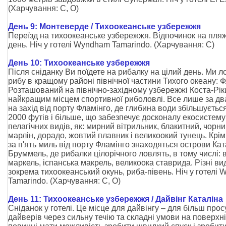
(Харчування: С, О)
День 9: Монтеверде / Тихоокеанське узбережжя
Переїзд на тихоокеанське узбережжя. Відпочинок на пляж
день. Ніч у готелі Wyndham Tamarindo. (Харчування: С)
День 10: Тихоокеанське узбережжя
Після сніданку Ви поїдете на рибалку на цілий день. Ми 
рибу в кращому районі північної частини Тихого океану: Ф
Розташований на північно-західному узбережжі Коста-Ріки
найкращим місцем спортивної риболовлі. Все лише за дв
на захід від порту Фламінго, де глибина води збільшується
2000 футів і більше, що забезпечує досконалу екосистему
пелагічних видів, як: мирний вітрильник, блакитний, чорни
марлін, дорадо, жовтий плавник і великоокий тунець. Крім
за п'ять миль від порту Фламінго знаходяться острови Кат
Бруммель, де рибалки цілорічного ловлять, в тому числі: 
маркель, іспанська макрель, великоока ставрида. Різні вид
зокрема тихоокеанський окунь, риба-півень. Ніч у готелі
Tamarindo.
(Харчування: С, О)
День 11: Тихоокеанське узбережжя / Дайвінг Каталіна
Сніданок у готелі. Це місце для дайвінгу – для більш про
дайверів через сильну течію та складні умови на поверхн