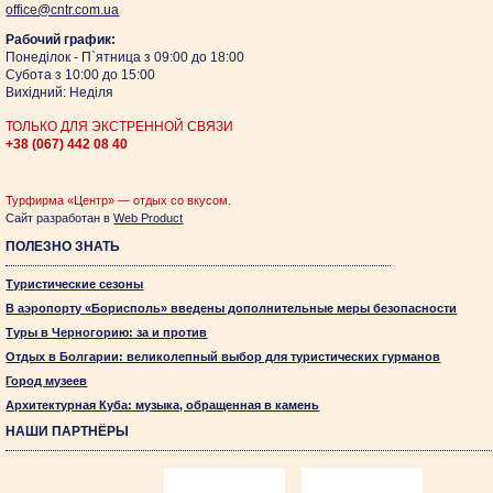
оffice@cntr.com.ua
Рабочий график:
Понеділок - П`ятница з 09:00 до 18:00
Субота з 10:00 до 15:00
Вихідний: Неділя
ТОЛЬКО ДЛЯ ЭКСТРЕННОЙ СВЯЗИ
+38 (067)
442 08 40
Турфирма «Центр» — отдых со вкусом.
Сайт разработан в
Web Product
ПОЛЕЗНО ЗНАТЬ
Туристические сезоны
В аэропорту «Борисполь» введены дополнительные меры безопасности
Туры в Черногорию: за и против
Отдых в Болгарии: великолепный выбор для туристических гурманов
Город музеев
Архитектурная Куба: музыка, обращенная в камень
НАШИ ПАРТНЁРЫ