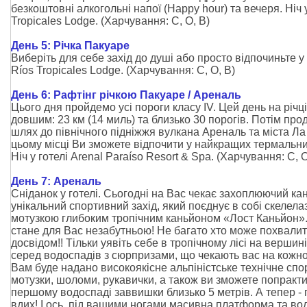
безкоштовні алкогольні напої (Happy hour) та вечеря. Ніч 
Tropicales Lodge.
(Харчування:
С, O, В
)
День 5: Річка Пакуаре
Виберіть для себе захід до душі або просто відпочиньте у 
Ríos Tropicales Lodge. (Харчування:
С, O, В
)
День 6: Рафтінг річкою Пакуаре / Ареналь
Цього дня пройдемо усі пороги класу IV. Цей день на річц
довшим: 23 км (14 миль) та близько 30 порогів. Потім п
шлях до північного підніжжя вулкана Ареналь та міста Ла
цьому місці Ви зможете відпочити у найкращих термальн
Ніч у готелі Arenal Paraíso Resort & Spa. (Харчування:
С, 
День 7: Ареналь
Сніданок у готелі. Сьогодні на Вас чекає захоплюючий кан
унікальний спортивний захід, який поєднує в собі скелелаз
мотузкою глибоким тропічним каньйоном «Лост Каньйон»
стане для Вас незабутньою! Не багато хто може похвали
досвідом!! Тільки уявіть себе в тропічному лісі на вершині
серед водоспадів з сюрпризами, що чекають вас на кожно
Вам буде надано високоякісне альпіністське технічне сп
мотузки, шоломи, рукавички, а також ви зможете попракт
першому водоспаді заввишки близько 5 метрів. А тепер
-
вдих! І ось, під вашими ногами масивна платформа та во