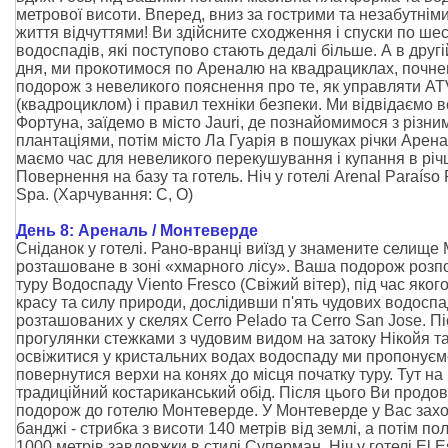
метрової висоти. Вперед, вниз за гострими та незабутніми
життя відчуттями! Ви здійсните сходження і спуски по ше
водоспадів, які поступово стають дедалі більше. А в друг
дня, ми прокотимося по Ареналю на квадрациклах, почн
подорож з невеликого пояснення про те, як управляти AT
(квадроциклом) і правил техніки безпеки. Ми відвідаємо 
Фортуна, заїдемо в місто Jauri, де познайомимося з різни
плантаціями, потім місто Ла Гуарія в пошуках річки Арена
маємо час для невеликого перекушування і купання в річц
Повернення на базу та готель. Ніч у готелі Arenal Paraíso 
Spa.
(Харчування:
С, O
)
День 8: Ареналь / Монтеверде
Сніданок у готелі. Рано-вранці виїзд у знамените селище
розташоване в зоні «хмарного лісу». Ваша подорож розпо
туру Водоспаду Viento Fresco (Свіжий вітер), під час яког
красу та силу природи, дослідивши п'ять чудових водоспа
розташованих у скелях Cerro Pelado та Cerro San Jose. Пі
прогулянки стежками з чудовим видом на затоку Нікойя т
освіжитися у кристальних водах водоспаду ми пропонує
повернутися верхи на конях до місця початку туру. Тут на
традиційний костариканський обід. Після цього Ви продо
подорож до готелю Монтеверде. У Монтеверде у Вас захо
банджі - стрибка з висоти 140 метрів від землі, а потім по
1000 метрів завдовжки в стилі Суперман. Ніч у готелі El E