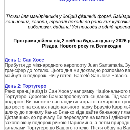
Тільки для мандрівників у добрій фізичній формі. Байда
каньйонінг, канопи, тривалі походи до райських куточкі
риболовля, дайвінг! Усі пригоди в одній програ
Програма дійсна від 2 осіб на будь-яку дату 2026 р
Різдва, Нового року та Великодня
День 1: Сан Хосе
Прибуття до міжнародного аеропорту Juan Santamaria. Зу
трансфер до готелю. Цього дня ми докладно розповімо в
майбутню подорож. Ніч у готелі Barceló San Jose Palacio.
День 2: Тортугеро
Рано вранці виїзд із Сан Хосе у напрямку Національного 
Тортугеро. Дорогою Вам запропонують сніданок. Під час 
подорожі Ви зможете насолодитися красою хмарного тропі
що росте на схилах національного парку Брауліо Каррільй
шляху до причалу Каньо Бланко відвідайте бананову пла
Діставшись до причалу, Ви пересядете на катер і здійснит
захоплюючу подорож річкою Парисмина, а потім природ
каналами Тортугеро до Вашого готелю. Після обіду на Ва