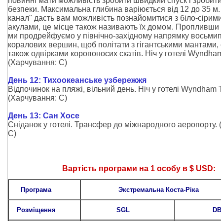
повинні мати можливість зробити швидкий спуск і зробит
безпеки. Максимальна глибина варіюється від 12 до 35 м
канал" дасть вам можливість познайомитися з біло-сіри
акулами, це місце також називають їх домом. Пропливши 
ми продрейфуємо у північно-західному напрямку восьм
коралових вершин, щоб політати з гігантськими мантами,
також одвірками коровоносих скатів. Ніч у готелі Wyndha
(Харчування: С)
День 12: Тихоокеанське узбережжя
Відпочинок на пляжі, вільний день. Ніч у готелі Wyndham 
(Харчування: С)
День 13: Сан Хосе
Сніданок у готелі. Трансфер до міжнародного аеропорту.
С)
Вартість програми на 1 особу в $ USD:
Програма
Экстремальна Коста-Ріка
Розміщення
SGL
DB