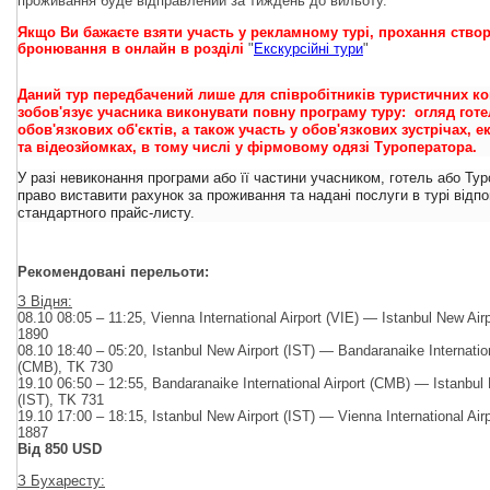
проживання буде відправлений за тиждень до вильоту.
Якщо Ви бажаєте взяти участь у рекламному турі, прохання ство
бронювання в онлайн в розділі
"
Екскурсійні тури
"
Даний тур передбачений лише для співробітників туристичних ко
зобов'язує учасника виконувати повну програму туру:
огляд готе
обов'язкових об'єктів, а також участь у обов'язкових зустрічах, е
та відеозйомках, в тому числі у фірмовому одязі Туроператора.
У разі невиконання програми або її частини учасником, готель або Ту
право виставити рахунок за проживання
та надані послуги в турі відп
стандартного прайс-листу.
Рекомендовані перельоти:
З Відня:
08.10 08:05 – 11:25, Vienna International Airport (VIE) — Istanbul New Air
1890
08.10 18:40 – 05:20, Istanbul New Airport (IST) — Bandaranaike Internation
(CMB), TK 730
19.10 06:50 – 12:55, Bandaranaike International Airport (CMB) — Istanbul 
(IST), TK 731
19.10 17:00 – 18:15, Istanbul New Airport (IST) — Vienna International Air
1887
Від 850 USD
З Бухаресту: