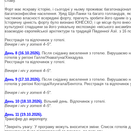
славу.
Форт має яскраву історію, і сьогодні у ньому проживає багатонаціонал
багатоконфесійне населення. Уряд Шрі-Ланки та багато голландців, як
частиною власності всередині форту, прагнуть зробити його одним із у
Історичну цінність форту було визнано ЮНЕСКО, і це місце було внес
культурної спадщини за його унікальну експозицію «міського ансамбл
взаємодію європейської архітектури та традицій Південної Азії. з 16 п
Реєстрація та відпочинок у готелі.
Вечеря і ніч у готелі 4–5*.
День 8 (16.10.2026).
Після сніданку виселення з готелю. Вирушаємо н
готелів у регіоні Галле/Унаватуна/Хіккадува.
Реєстрація та відпочинок у готелі.
Вечеря і ніч у готелі 4–5*.
День 9 (17.10.2026).
Після сніданку виселення з готелю. Вирушаємо н
готелів у регіоні Косгода/Ахунгала/Бентота.
Реєстрація та відпочинок у
Вечеря і ніч у готелі 4–5*.
День 10 (18.10.2026).
Вільний день. Відпочинок у готелі.
Вечеря і ніч у готелі 4–5*.
День 11 (19.10.2026).
Трансфер до аеропорту.
*Зверніть увагу: У програму можуть вноситися зміни. Список готелів 