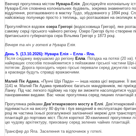
Ввечері прогулянка містом
Нувара-Елія
.
Досліджуйте колоніальну іст
Нувара-Елія сповнена колоніальних будівель, зокрема знаменитого п
відділення, розташованого в маєтку Тудо, збудованого у 1894 році.
Сп
найсвіжішу полуницю просто з теплиць, що розташовані на околицях м
Прогуляйтеся вздовж
озера Грегорі
(водосховища Грегорі), яке розта
самому серці гірського чайного регіону. Озеро Грегорі було створене п
британського губернатора сера Вільяма Грегорі у 1873 році.
Вечеря та ніч у готелі в Нувара Елія.
День 5. (13.10.2026): Нувара Елія – Елла - Яла.
Після сніданку вирушаємо до регіону
Елла
. Поїздка на потязі (20 хв).
найкращих способів познайомитися з пейзажами гірської частини Шрі
потягом. Дорога проходить через гірські перевали серед джунглів і ча
а краєвиди будуть справді вражаючими.
Малий Пік Адама.
«Пунчі Шрі Пада» — інша назва цієї вершини. Її ви
1141 м. Малий Пік Адама приваблює багатьох мандрівників, які приїж
Ланку. Під час легкого підйому на гору ви зможете насолодитися чуд
панорамними видами. Вас чекає прогулянка серед пишних плантацій 
Прогулянка рейками
Дев’ятиаркового мосту в Еллі
.
Дев’ятиарковий 
піднімається на висоту 80 футів і був введений в експлуатацію брита
році як частина їхньої розгалуженої залізничної мережі для транспор
плантацій до портових міст. Після короткої 30-хвилинної прогулянк
и л
цю чудову архітектуру, приховану серед зелених чайних плантацій.
Трансфер до Яла.
Заселення та відпочинок у готелі.