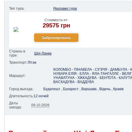
Тип тура:
Рекламні тури
Стоимость от:
29575 грн
Страны в
Шрі-Ланка
туре:
Транспорт:
Літак
КОЛОМБО - ПІНАВЕЛА - СІГІРІЯ - ДАМБУЛА - К
НУВАРА ЕЛІЯ - ЕЛЛА - ЯЛА-ТАНГАЛЛЄ - ВЕЛІГ
Маршрут:
УНАВАТУНА - ХІККАДУВА - БЕНТОТА - КАЛУТА
ВАСКАДУВА - ВАДДУВА
Город выезда:
Будапешт , Бухарест , Варшава , Відень , Краків
Длительность:
12 ночей
Даты
09.10.2026
заезда: