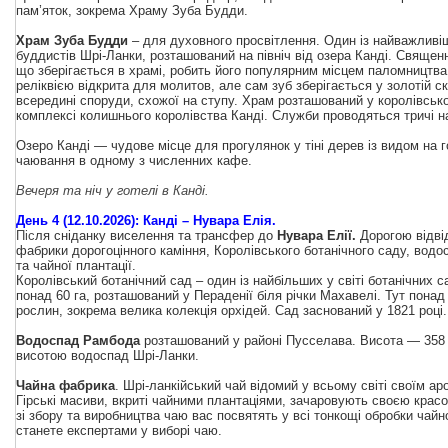
пам’яток, зокрема Храму Зуба Будди.
Храм Зуба Будди
– для духовного просвітлення. Один із найважливі
буддистів Шрі-Ланки, розташований на північ від озера Канді. Священ
що зберігається в храмі, робить його популярним місцем паломництва.
реліквією відкрита для молитов, але сам зуб зберігається у золотій с
всередині споруди, схожої на ступу. Храм розташований у королівсь
комплексі колишнього королівства Канді. Служби проводяться тричі н
Озеро Канді — чудове місце для прогулянок у тіні дерев із видом на г
чаювання в одному з численних кафе.
Вечеря та ніч у готелі в Канді.
День 4 (12.10.2026): Канді – Нувара Елія.
Піс
ля сніданку виселення та трансфер до
Нувара Елії.
Дорогою відві
фабрики дорогоцінного каміння, Королівського ботанічного саду, вод
та чайної плантації.
Королівський ботанічний сад – один із найбільших у світі ботанічних 
понад 60 га, розташований у Пераденії біля річки Махавелі. Тут понад
рослин, зокрема велика колекція орхідей. Сад заснований у 1821 році.
Водоспад Рамбода
розташований у районі Пусселава. Висота — 358 ф
висотою водоспад Шрі-Ланки.
Чайна фабрика
. Шрі-ланкійський чай відомий у всьому світі своїм ар
Гірські масиви, вкриті чайними плантаціями, зачаровують своєю крас
зі збору та виробництва чаю вас посвятять у всі тонкощі обробки чайно
станете експертами у виборі чаю.