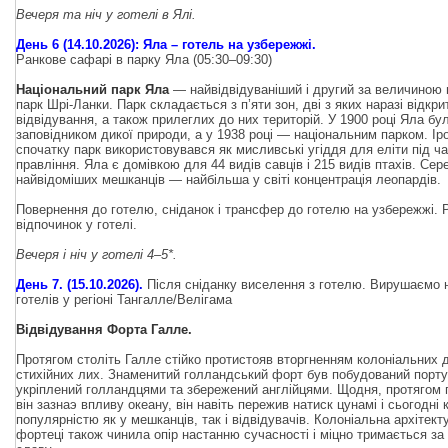
Вечеря та ніч у готелі в Ялі.
День 6 (14.10.2026): Яла – готель на узбережжі.
Ранкове сафарі в парку Яла (05:30–09:30)
Національний парк Яла
— найвідвідуваніший і другий за величиною
парк Шрі-Ланки. Парк складається з п’яти зон, дві з яких наразі відкри
відвідування, а також прилеглих до них територій. У 1900 році Яла б
заповідником дикої природи, а у 1938 році — національним парком. Іро
спочатку парк використовувався як мисливські угіддя для еліти під ч
правління. Яла є домівкою для 44 видів савців і 215 видів птахів. Сер
найвідоміших мешканців — найбільша у світі концентрація леопардів.
Повернення до готелю, сніданок і трансфер до готелю на узбережжі.
відпочинок у готелі.
Вечеря і ніч у готелі 4–5*.
День 7. (15.10.2026).
Після сніданку виселення з готелю. Вирушаємо н
готелів у регіоні Тангалле/Велігама
Відвідування Форта Галле.
Протягом століть Галле стійко протистояв вторгненням колоніальних 
стихійних лих. Знаменитий голландський форт був побудований порт
укріплений голландцями та збережений англійцями. Щодня, протягом 
він зазнаэ впливу океану, він навіть пережив натиск цунамі і сьогодні
популярністю як у мешканців, так і відвідувачів. Колоніальна архітект
фортеці також чинила опір настанню сучасності і міцно тримається з