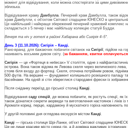
момент для відвідування, коли можна спостерігати за цими дивовижн
зблизька.
Відвідування храму
Дамбулла
. Печерний храм Дамбулла, також відо
храм Дамбулли, є об’єктом Світової спадщини ЮНЕСКО в центральній 
Це найбільший і найкраще збережений печерний храмовий комплекс н
складається з 5 печер і має найбільшу колекцію статуй Будди.
Вечеря та ніч у готелі в районі Хабарана або Сигірія 4–5*.
День 3 (11.10.2026): Сигірія – Канді.
Рано-вранці, для бажаючих побачити світанок н
а
Сигірії
, підй
ом на го
називають восьмим дивом світу. (
за бажанням, квитки оплачуються
Сигірія
— це «Фортеця в небесах» V століття, одне з найфантастичні
острова. Вона також відома як Левова скеля через величезного лева,
стояв біля входу до фортеці. Скеля, оточена потрійним ровом, піднім
500 футів. На вершині — фундамент колишнього розкішного палацу та 
басейнами. На одній зі стін збереглися стародавні фрески із зображен
Після сніданку переїзд до гірської столиці
Канді
.
Відвідування
саду спецій
, де можна побачити, як ростуть спеції, як ї
також дізнатися секрети аюрведи та виготовлення настоянок і ліків із т
Аромати кориці, перцю, кардамону й мускатного горіха наповнюють по
У другій половині дня оглядова екскурсія містом
Канді
.
Канді
— гірська столиця Шрі-Ланки, об’єкт Світової спадщини ЮНЕСКО
Це не лише красиве місто серед гір, а й домівка важливих історичних і