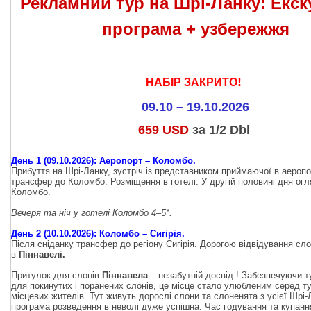
Рекламний тур на Шрі-Ланку: Екск
програма + узбережжя
!
НАБІР ЗАКРИТО
09.10 – 19.10.2026
659 USD
за 1/2 Dbl
День 1 (09.10.2026): Аеропорт – Коломбо.
Прибуття на Шрі-Ланку, зустріч із представником приймаючої в аеропо
трансфер до Коломбо. Розміщення в готелі. У другій половині дня огл
Коломбо.
Вечеря та ніч у готелі Коломбо 4–5*.
День 2 (10.10.2026): Коломбо – Сигірія.
Після сніданку трансфер до регіону Сигірія. Дорогою відвідування сл
в
Піннавелі.
Притулок для слонів
Піннавела
– незабутній досвід ! Забезпечуючи 
для покинутих і поранених слонів, це місце стало улюбленим серед ту
місцевих жителів. Тут живуть дорослі слони та слоненята з усієї Шрі-
програма розведення в неволі дуже успішна. Час годування та купан