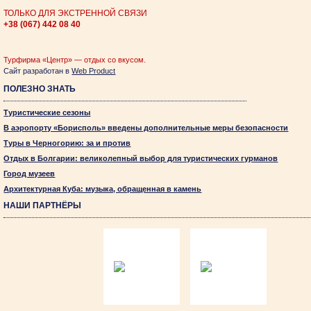
ТОЛЬКО ДЛЯ ЭКСТРЕННОЙ СВЯЗИ
+38 (067)
442 08 40
Турфирма «Центр» — отдых со вкусом.
Сайт разработан в
Web Product
ПОЛЕЗНО ЗНАТЬ
Туристические сезоны
В аэропорту «Борисполь» введены дополнительные меры безопасности
Туры в Черногорию: за и против
Отдых в Болгарии: великолепный выбор для туристических гурманов
Город музеев
Архитектурная Куба: музыка, обращенная в камень
НАШИ ПАРТНЁРЫ