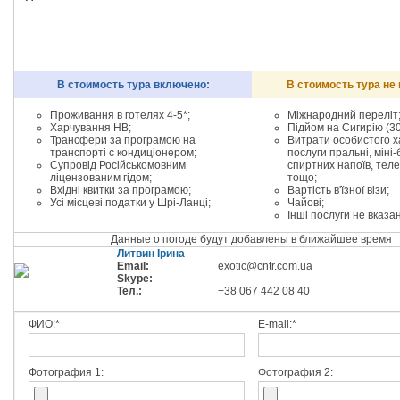
В стоимость тура включено:
В стоимость тура не
Проживання в готелях 4-5*;
Міжнародний переліт
Харчування НВ;
Підйом на Сигирію (30
Трансфери за програмою на
Витрати особистого ха
транспорті с кондиціонером;
послуги пральні, міні-
Супровід Російськомовним
спиртних напоїв, тел
ліцензованим гідом;
тощо;
Вхідні квитки за програмою;
Вартість в'їзної візи;
Усі місцеві податки у Шрі-Ланці;
Чайові;
Інші послуги не вказа
Данные о погоде будут добавлены в ближайшее время
Литвин Ірина
Email:
exotic@cntr.com.ua
Skype:
Тел.:
+38 067 442 08 40
ФИО:*
E-mail:*
Фотография 1:
Фотография 2: