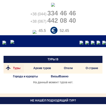
334 46 46
+38 (044)
442 08 40
+38 (067)
45.5
52.45
ТУРЫ В
Туры
Архив туров
Отели
О стране
Города и курорты
Визы/Важно
На данный момент туров нет.
НЕ НАШЁЛ ПОДХОДЯЩИЙ ТУР?