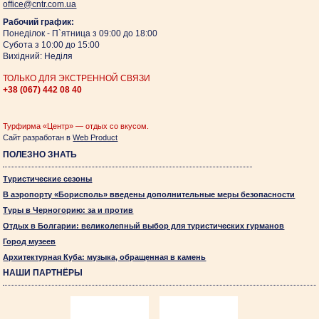
оffice@cntr.com.ua
Рабочий график:
Понеділок - П`ятница з 09:00 до 18:00
Субота з 10:00 до 15:00
Вихідний: Неділя
ТОЛЬКО ДЛЯ ЭКСТРЕННОЙ СВЯЗИ
+38 (067)
442 08 40
Турфирма «Центр» — отдых со вкусом.
Сайт разработан в
Web Product
ПОЛЕЗНО ЗНАТЬ
Туристические сезоны
В аэропорту «Борисполь» введены дополнительные меры безопасности
Туры в Черногорию: за и против
Отдых в Болгарии: великолепный выбор для туристических гурманов
Город музеев
Архитектурная Куба: музыка, обращенная в камень
НАШИ ПАРТНЁРЫ