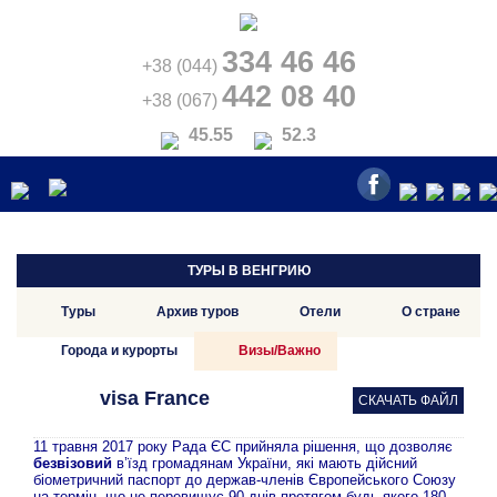
334 46 46
+38 (044)
442 08 40
+38 (067)
45.55
52.3
ТУРЫ В ВЕНГРИЮ
Туры
Архив туров
Отели
О стране
Города и курорты
Визы/Важно
visa France
СКАЧАТЬ ФАЙЛ
11 травня 2017 року Рада ЄС прийняла рішення, що дозволяє
безвізовий
в’їзд громадянам України, які мають дійсний
біометричний паспорт до держав-членів Європейського Союзу
на термін, що не перевищує 90 днів протягом будь-якого 180-