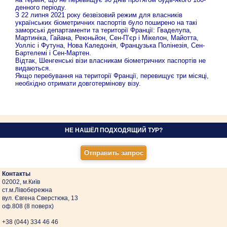
денного періоду.
З 22 липня 2021 року безвізовий режим для власників
українських біометричних паспортів було поширено на такі
заморські департаменти та території Франції: Гваделупа,
Мартиніка, Гайана, Реюньйон, Сен-П’єр і Мікелон, Майотта,
Уолліс і Футуна, Нова Каледонія, Французька Полінезія, Сен-
Бартелемі і Сен-Мартен.
Відтак, Шенгенські візи власникам біометричних паспортів не
видаються.
Якщо перебування на території Франції, перевищує три місяці,
необхідно отримати довготермінову візу.
НЕ НАШЁЛ ПОДХОДЯЩИЙ ТУР?
Контакты
02002, м.Київ
ст.м.Лівобережна
вул. Євгена Сверстюка, 13
оф.808 (8 поверх)
+38 (044)
334 46 46