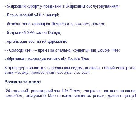
- 5-зірковий курорт у поєднанні з 5-зірковим обслуговуванням;
- Безкоштовний wi-fi в номері;
- безкоштовна кавоварка Nespresso у кожному номері;
- 5-зірковий SPA-салон Duniye;
- організація весільних церемоній;
- «Солодкі сни» – прем'єра спальної концепції від Double Tree;
- Фірменне шоколадне печиво від Double Tree.
3 процедурні кімнати з панорамним видом на океан, повний спектр кос
види масажу, професійний персонал з о. Балі.
Розваги та спорт
-24-годинний тренажерний зал Life Fitnes, снорклінг, катання на кано
волейбол, екскурсії о. Мае та навколишнім островам, дайвинг-центр 