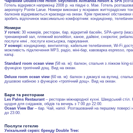
Чарівний DoubleTree Hilton Seychelles Allmanda Resort & SPA
розта
Готель відкрився наприкінці 2008 р. на півдні о. Мае. Готель розташов
аеропорту Pointe Larue. Номери виконані у яскравих життєрадісних тон
балконів відкриваються краєвиди на океан. Крім приємної обстановки 
зробить відпочинок максимально комфортним: кондиціонер, телебаченн
Номери
У готелі:
30 номерів, ресторан, бар, відкритий басейн, SPA-центр (мас
тренажерний зал, пляжний волейбол, каное, дайвінг, снорклінг, рибалка,
послуги няні , послуги консьєржа, паркування.
У номері:
кондиціонер, вентилятор, кабельне телебачення, Wi-Fi досту
можливість підключення MP3, радіо, міні-бар, кавоварка espresso, пр
капці.
Standard room ocean view
(58 кв. м): балкон, спальня з ліжком king-
функцією тропічний дощ. Вид на океан.
Deluxe room ocean view
(60 кв. м): балкон з джакузі на вулиці, спальн
душовою кабіною з функцією «тропічний дощ». Вид на океан.
Бари та ресторани
Les Palms Restaurant
– ресторан міжнародної кухні. Шведський стіл. 
щодня для сніданків, обідів та вечерь з 7:00 до 22:00.
Ocean View Bar
– бар. Чай, напої. Розташований на першому поверсі 
до 23:00.
Послуги готелю
Унікальний сервіс бренду Double Tree: