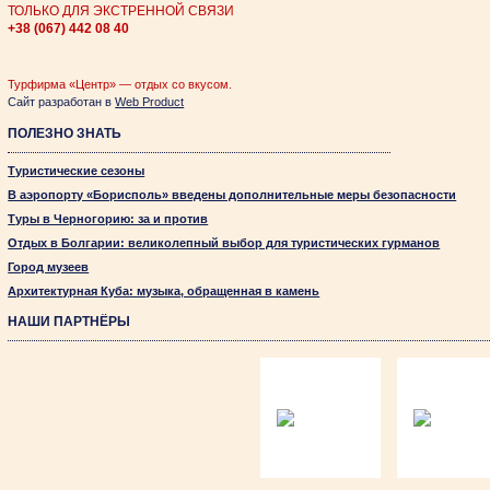
ТОЛЬКО ДЛЯ ЭКСТРЕННОЙ СВЯЗИ
+38 (067)
442 08 40
Турфирма «Центр» — отдых со вкусом.
Сайт разработан в
Web Product
ПОЛЕЗНО ЗНАТЬ
Туристические сезоны
В аэропорту «Борисполь» введены дополнительные меры безопасности
Туры в Черногорию: за и против
Отдых в Болгарии: великолепный выбор для туристических гурманов
Город музеев
Архитектурная Куба: музыка, обращенная в камень
НАШИ ПАРТНЁРЫ