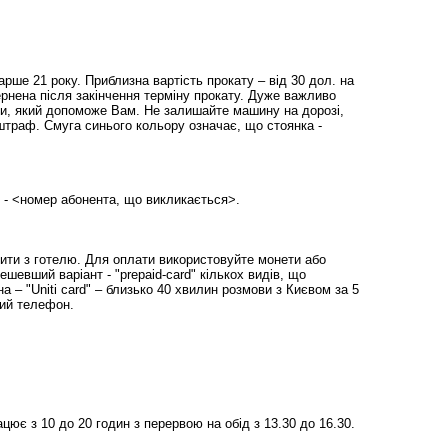
арше 21 року. Приблизна вартість прокату – від 30 дол. на
рнена після закінчення терміну прокату. Дуже важливо
и, який допоможе Вам. Не залишайте машину на дорозі,
траф. Смуга синього кольору означає, що стоянка -
ії) - <номер абонента, що викликається>.
нити з готелю. Для оплати використовуйте монети або
ешевший варіант - "prepaid-card" кількох видів, що
 – "Uniti card" – близько 40 хвилин розмови з Києвом за 5
ний телефон.
цює з 10 до 20 годин з перервою на обід з 13.30 до 16.30.