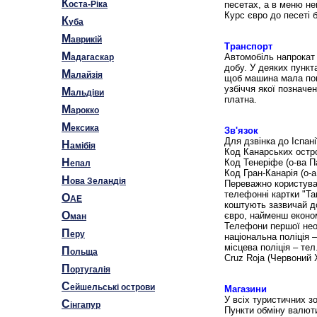
К
оста-Ріка
песетах, а в меню не
Курс євро до песеті 
К
уба
М
аврикій
Транспорт
М
Автомобіль напрокат 
адагаскар
добу. У деяких пункт
М
алайзія
щоб машина мала пов
узбіччя якої познач
М
альдіви
платна.
М
арокко
М
ексика
Зв'язок
Для дзвінка до Іспані
Н
амібія
Код Канарських остро
Н
Код Тенеріфе (о-ва П
епал
Код Гран-Канарія (о-
Н
ова Зеландія
Переважно користуват
телефонні картки "Tar
О
AE
коштують зазвичай до
О
євро, найменш економ
ман
Телефони першої нео
П
еру
національна поліція –
місцева поліція – тел
П
ольща
Cruz Roja (Червоний Х
П
ортугалія
С
ейшельські острови
Магазини
У всіх туристичних з
С
інгапур
Пункти обміну валюти 