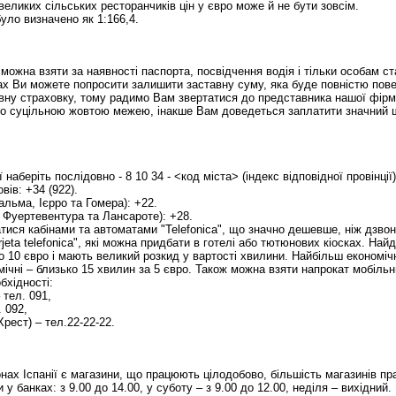
великих сільських ресторанчиків цін у євро може й не бути зовсім.
було визначено як 1:166,4.
можна взяти за наявності паспорта, посвідчення водія і тільки особам ст
ах Ви можете попросити залишити заставну суму, яка буде повністю пове
ну страховку, тому радимо Вам звертатися до представника нашої фірм
ено суцільною жовтою межею, інакше Вам доведеться заплатити значний ш
ї наберіть послідовно - 8 10 34 - <код міста> (індекс відповідної провінц
вів: +34 (922).
альма, Ієрро та Гомера): +22.
а Фуертевентура та Лансароте): +28.
ися кабінами та автоматами "Telefonica", що значно дешевше, ніж дзво
jeta telefonica", які можна придбати в готелі або тютюнових кіосках. Найд
 10 євро і мають великий розкид у вартості хвилини. Найбільш економічна
ічні – близько 15 хвилин за 5 євро. Також можна взяти напрокат мобіль
бхідності:
 тел. 091,
. 092,
рест) – тел.22-22-22.
онах Іспанії є магазини, що працюють цілодобово, більшість магазинів пра
у банках: з 9.00 до 14.00, у суботу – з 9.00 до 12.00, неділя – вихідний.