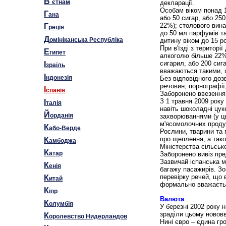
В
`єтнам
декларації.
Особам віком понад 1
Г
ана
або 50 сигар, або 25
22%); столового вина 
Г
реція
до 50 мл парфумів та
Д
омініканська Республіка
дитину віком до 15 ро
При в'їзді з територ
Е
гипет
алкоголю більше 22%) 
сигарил, або 200 сига
І
зраїль
вважаються такими, щ
І
ндонезія
Без відповідного доз
речовин, порнографії,
І
спанія
Заборонено ввезення с
З 1 травня 2009 року
І
талія
навіть шоколадні цук
Й
орданія
захворюваннями (у ць
м'ясомолочних проду
К
або-Верде
Рослини, тварини та
про щеплення, а тако
К
амбоджа
Міністерства сільсько
К
атар
Заборонено вивіз пре
Зазвичай іспанська м
К
енія
багажу пасажирів. Зо
перевірку речей, що 
К
итай
формально вважаєтьс
К
іпр
Валюта
К
олумбія
У березні 2002 року 
зраділи цьому нововв
К
оролевство Нидерландов
Нині євро – єдина гро