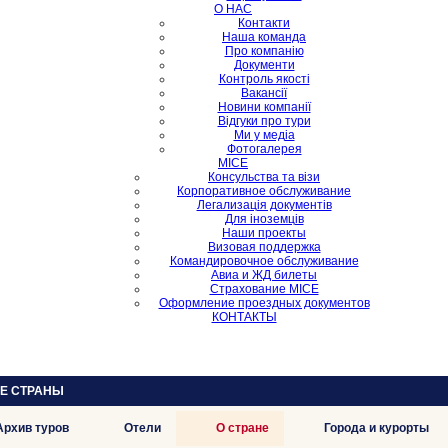
О НАС
Контакти
Наша команда
Про компанію
Документи
Контроль якості
Вакансії
Новини компанії
Відгуки про тури
Ми у медіа
Фотогалерея
MICE
Консульства та візи
Корпоративное обслуживание
Легализація документів
Для іноземців
Наши проекты
Визовая поддержка
Командировочное обслуживание
Авиа и ЖД билеты
Страхование MICE
Оформление проездных документов
КОНТАКТЫ
ИЕ СТРАНЫ
Архив туров
Отели
О стране
Города и курорты