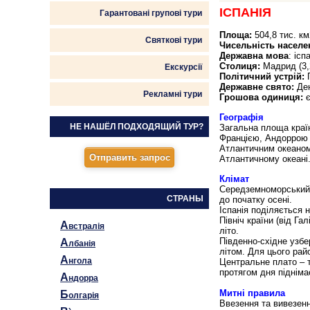
ІСПАНІЯ
Гарантовані групові тури
Площа:
504,8 тис. км
Святкові тури
Чисельність населе
Державна мова
: ісп
Столиця:
Мадрид (3,2
Екскурсії
Політичний устрій:
П
Державне свято:
Ден
Рекламні тури
Грошова одиниця:
є
Географія
НЕ НАШЁЛ ПОДХОДЯЩИЙ ТУР?
Загальна площа країн
Францією, Андоррою 
Атлантичним океаном.
Атлантичному океані
Клімат
Середземноморський, 
СТРАНЫ
до початку осені.
Іспанія поділяється н
Північ країни (від Га
А
встралія
літо.
Південно-східне узб
А
лбанія
літом. Для цього рай
А
нгола
Центральне плато – т
протягом дня підніма
А
ндорра
Митні правила
Б
олгарія
Ввезення та вивезенн