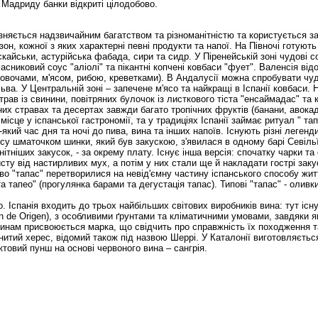
Мадриду банки відкриті цілодобово.
ізняється надзвичайним багатством та різноманітністю та користується 
зон, кожної з яких характерні певні продукти та напої. На Півночі готують
іскайськи, астурійська фабада, сири та сидр. У Піренейській зоні чудові с
часниковий соус "аліолі" та пікантні копчені ковбаси "фует". Валенсія ві
 овочами, м'ясом, рибою, креветками). В Андалусії можна спробувати чу
льва. У Центральній зоні – запечене м'ясо та найкращі в Іспанії ковбаси
рав із свинини, повітряних булочок із листкового тіста "енсаймадас" та
них стравах та десертах завжди багато тропічних фруктів (банани, авокад
сце у іспанської гастрономії, та у традиціях Іспанії займає ритуал " тапас
-який час дня та ночі до пива, вина та інших напоїв. Існують різні леген
су шматочком шинки, який був закускою, з'явилася в одному барі Севільї
нітніших закусок, - за окрему плату. Існує інша версія: спочатку чарки 
сту від настирливих мух, а потім у них стали ще й накладати гострі зак
о "тапас" перетворилися на невід'ємну частину іспанського способу житт
а тапео" (прогулянка барами та дегустація тапас). Типові "тапас" - оливки
. Іспанія входить до трьох найбільших світових виробників вина: тут існ
n de Origen), з особливими ґрунтами та кліматичними умовами, завдяки я
инам присвоюється марка, що свідчить про справжність їх походження та 
нитий херес, відомий також під назвою Шеррі. У Каталонії виготовляєть
ктовий пунш на основі червоного вина – сангрія.