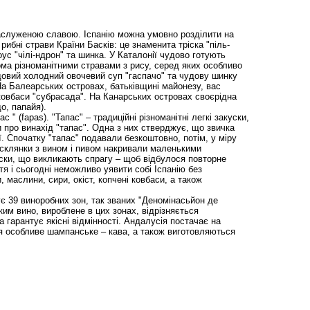
заслуженою славою. Іспанію можна умовно розділити на
 рибні страви Країни Басків: це знаменита тріска "піль-
оус "чілі-ндрон" та шинка. У Каталонії чудово готують
дома різноманітними стравами з рису, серед яких особливо
довий холодний овочевий суп "гаспачо" та чудову шинку
. На Балеарських островах, батьківщині майонезу, вас
 ковбаси "субрасада". На Канарських островах своєрідна
о, папайя).
 " (fapas). "Taпac" – традиційні різноманітні легкі закуски,
ди про винахід "тапас". Одна з них стверджує, що звичка
. Спочатку "тапас" подавали безкоштовно, потім, у міру
та склянки з вином і пивом накривали маленькими
уски, що викликають спрагу – щоб відбулося повторне
я і сьогодні неможливо уявити собі Іспанію без
, маслини, сири, окіст, копчені ковбаси, а також
ує 39 виноробних зон, так званих "Деномінасьйон де
ким вино, вироблене в цих зонах, відрізняється
гарантує якісні відмінності. Андалусія постачає на
ся особливе шампанське – кава, а також виготовляються