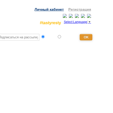
Личный кабинет
Регистрация
Select Language
▼
#tastyresty
Турист
Агентство