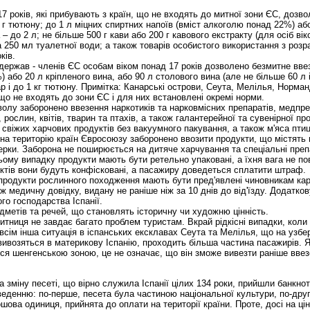
7 років, які прибувають з країн, що не входять до митної зони ЄС, дозв
0 г тютюну; до 1 л міцних спиртних напоїв (вміст алкоголю понад 22%) аб
– до 2 л; не більше 500 г кави або 200 г кавового екстракту (для осіб віко
 250 мл туалетної води; а також товарів особистого використання з розра
ків.
ії держав - членів ЄС особам віком понад 17 років дозволено безмитне вв
або 20 л кріпленого вина, або 90 л столового вина (але не більше 60 л іг
р і до 1 кг тютюну. Примітка: Канарські острови, Сеута, Мелілья, Норманд
о не входять до зони ЄС і для них встановлені окремі норми.
волу заборонено ввезення наркотиків та нарковмісних препаратів, медпре
 рослин, квітів, тварин та птахів, а також галантерейної та сувенірної пр
віжих харчових продуктів без вакуумного пакування, а також м'яса птиці 
 на територію країн Євросоюзу заборонено ввозити продукти, що містять 
ерки. Заборона не поширюється на дитяче харчування та спеціальні преп
ому випадку продукти мають бути ретельно упаковані, а їхня вага не по
ктів вони будуть конфісковані, а пасажиру доведеться сплатити штраф.
 продукти рослинного походження мають бути пред'явлені чиновникам кар
ж медичну довідку, видану не раніше ніж за 10 днів до від'їзду. Додатк
го господарства Іспанії.
дметів та речей, що становлять історичну чи художню цінність.
итниця не завдає багато проблем туристам. Вкрай рідкісні випадки, коли
всім інша ситуація в іспанських ексклавах Сеута та Мелілья, що на узб
вивозяться в материкову Іспанію, проходить більша частина пасажирів. Я
я шенгенською зоною, це не означає, що він зможе вивезти раніше ввез
на зміну песеті, що вірно служила Іспанії цілих 134 роки, прийшли банкно
еденню: по-перше, песета була частиною національної культури, по-друге
шова одиниця, прийнята до оплати на території країни. Проте, досі на цін