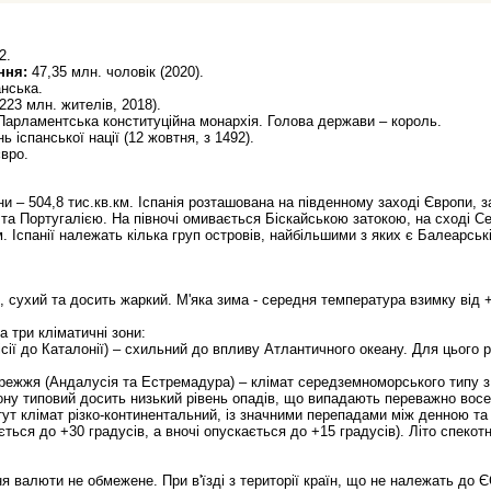
2.
ння:
47,35 млн. чоловік (2020).
анська.
23 млн. жителів, 2018).
арламентська конституційна монархія. Голова держави – король.
ь іспанської нації (12 жовтня, з 1492).
вро.
и – 504,8 тис.кв.км. Іспанія розташована на південному заході Європи, 
та Португалією. На півночі омивається Біскайською затокою, на сході 
 Іспанії належать кілька груп островів, найбільшими з яких є Балеарськ
.
сухий та досить жаркий. М'яка зима - середня температура взимку від +
а три кліматичні зони:
лісії до Каталонії) – схильний до впливу Атлантичного океану. Для цього
ережжя (Андалусія та Естремадура) – клімат середземноморського типу 
ону типовий досить низький рівень опадів, що випадають переважно восе
ут клімат різко-континентальний, із значними перепадами між денною та 
ється до +30 градусів, а вночі опускається до +15 градусів). Літо спекот
я валюти не обмежене. При в'їзді з території країн, що не належать до Є