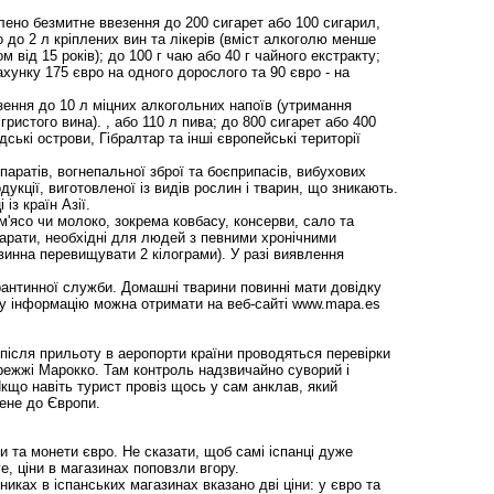
олено безмитне ввезення до 200 сигарет або 100 сигарил,
о до 2 л кріплених вин та лікерів (вміст алкоголю менше
м від 15 років); до 100 г чаю або 40 г чайного екстракту;
хунку 175 євро на одного дорослого та 90 євро - на
езення до 10 л міцних алкогольних напоїв (утримання
ристого вина). , або 110 л пива; до 800 сигарет або 400
ські острови, Гібралтар та інші європейські території
паратів, вогнепальної зброї та боєприпасів, вибухових
одукції, виготовленої із видів рослин і тварин, що зникають.
із країн Азії.
м'ясо чи молоко, зокрема ковбасу, консерви, сало та
арати, необхідні для людей з певними хронічними
винна перевищувати 2 кілограми). У разі виявлення
антинної служби. Домашні тварини повинні мати довідку
ову інформацію можна отримати на веб-сайті www.mapa.es
 після прильоту в аеропорти країни проводяться перевірки
ережжі Марокко. Там контроль надзвичайно суворий і
кщо навіть турист провіз щось у сам анклав, який
ене до Європи.
ти та монети євро. Не сказати, щоб самі іспанці дуже
, ціни в магазинах поповзли вгору.
никах в іспанських магазинах вказано дві ціни: у євро та