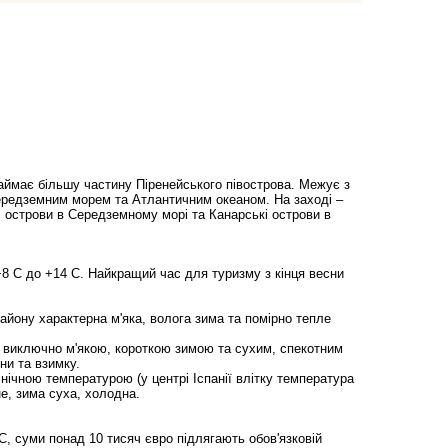
займає більшу частину Піренейського півострова. Межує з
Середземним морем та Атлантичним океаном. На заході –
і острови в Середземному морі та Канарські острови в
8 С до +14 С. Найкращий час для туризму з кінця весни
 району характерна м'яка, волога зима та помірно тепле
з виключно м'якою, короткою зимою та сухим, спекотним
ни та взимку.
нічною температурою (у центрі Іспанії влітку температура
не, зима суха, холодна.
С, суми понад 10 тисяч євро підлягають обов'язковій