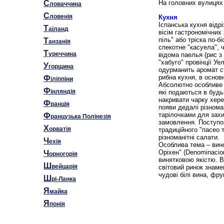
С
На головних вулицях 
ловаччина
С
ловенія
Кухня
Іспанська кухня відр
Т
аїланд
вісім гастрономічних 
піль" або тріска по-б
Т
анзанія
спекотне "касуела", 
Т
уреччина
відома паелья (рис з
"хабуго" провінції Уе
У
горщина
одурманить аромат ст
рибна кухня, в основ
Ф
іліппіни
Абсолютно особливе мі
Ф
інляндія
які подаються в будь
накривати чарку хере
Ф
ранція
появи дедалі різнома
тарілочками для захи
Ф
ранцузька Полінезія
замовлення. Поступов
Х
орватія
традиційного "пасео т
різноманітні салати.
Ч
ехія
Особлива тема – вино
Оріхен" (Denominacio
Ч
орногорія
винятковою якістю. В
Ш
вейцарія
світовий ринок знаме
чудові білі вина, фру
Ш
рі-Ланка
Я
майка
Я
понія