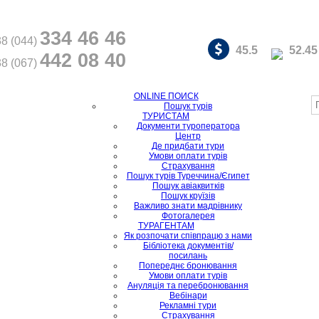
334 46 46
8 (044)
45.5
52.45
442 08 40
8 (067)
ONLINE ПОИСК
Пошук турів
ТУРИСТАМ
Документи туроператора
Центр
Де придбати тури
Умови оплати турів
Страхування
Пошук турів Туреччина/Єгипет
Пошук авіаквитків
Пошук круїзів
Важливо знати мадрівнику
Фотогалерея
ТУРАГЕНТАМ
Як розпочати співпрацю з нами
Бібліотека документів/
посилань
Попереднє бронювання
Умови оплати турів
Ануляція та перебронювання
Вебінари
Рекламні тури
Страхування